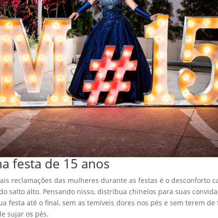
na festa de 15 anos
ais reclamações das mulheres durante as festas é o desconforto c
o salto alto. Pensando nisso, distribua chinelos para suas convida
ua festa até o final, sem as temíveis dores nos pés e sem terem de f
e sujar os pés.