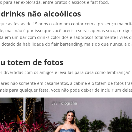
s para ser explorada, entre pratos clássicos e fast food.
drinks não alcoólicos
ue as festas de 15 anos costumam contar com a presença maiorit
, mas não é por isso que você precisa servir apenas suco, refrige
sta em um bar com drinks coloridos e saborosos totalmente livres d
dotado da habilidade do flair bartending, mais do que nunca, a di
u totem de fotos
tos divertidas com os amigos e levá-las para casa como lembrança?
ares não somente em casamentos, a cabine e o totem de fotos tr
ais para qualquer festa. Você não pode deixar de incluir um dele