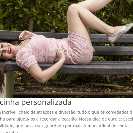
inha personalizada
 incrível, cheio de atrações e diversão, tudo o que os convidados 
a para ajudá-los a recordar a ocasião. Nossa dica de ouro é: Esco
alidade, que possa ser guardado por mais tempo. Afinal de contas, 
brancinha.