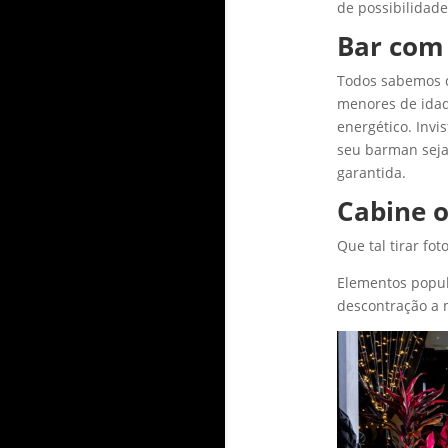
de possibilidade
Bar com 
Todos sabemos q
menores de idade
energético. Invi
seu barman seja 
garantida.
Cabine o
Que tal tirar fo
Elementos popul
descontração a m