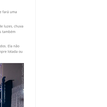
ue fará uma
de luzes, chuva
res também
dos. Ela não
mpre lotada ou