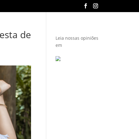
esta de
Leia
nossas opiniões
em