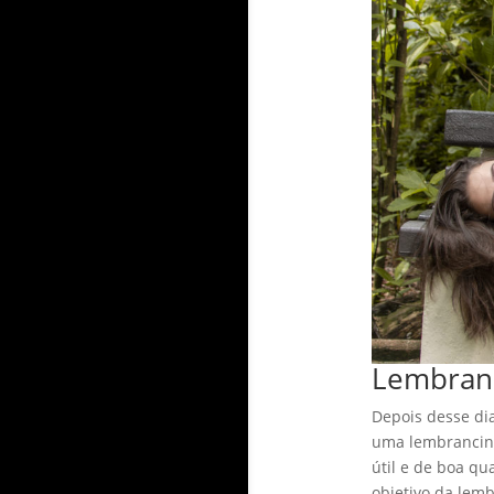
Lembranc
Depois desse dia
uma lembrancinh
útil e de boa qu
objetivo da lem