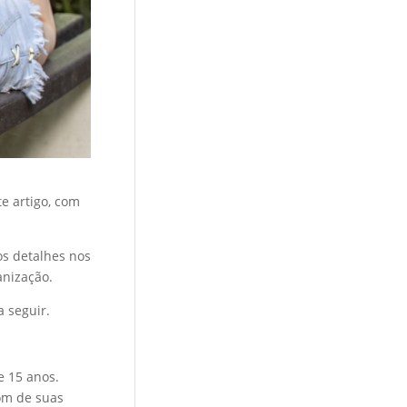
e artigo, com
s detalhes nos
anização.
 seguir.
 15 anos.
om de suas