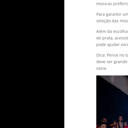
músicas preferi
Para garantir u
seleção das mús
Além da escolha
de prata, acessó
pode ajudar você
Dica: Pense no 
deve ser grande
vazia.