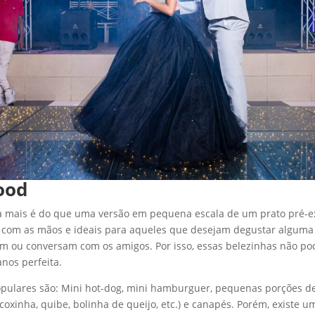
ood
a mais é do que uma versão em pequena escala de um prato pré-exi
 com as mãos e ideais para aqueles que desejam degustar alguma 
 ou conversam com os amigos. Por isso, essas belezinhas não po
anos perfeita.
opulares são: Mini hot-dog, mini hamburguer, pequenas porções de 
coxinha, quibe, bolinha de queijo, etc.) e canapés. Porém, existe u