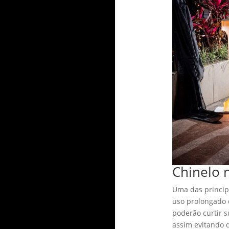
Chinelo 
Uma das princip
uso prolongado d
poderão curtir s
assim evitando d