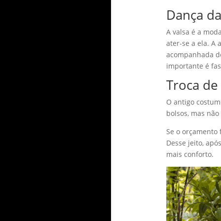
Dança da
A valsa é a moda
ater-se a ela. A
acompanhada de 
importante é fa
Troca de
O antigo costume
bolsos, mas não 
Se o orçamento f
Desse jeito, apó
mais conforto.