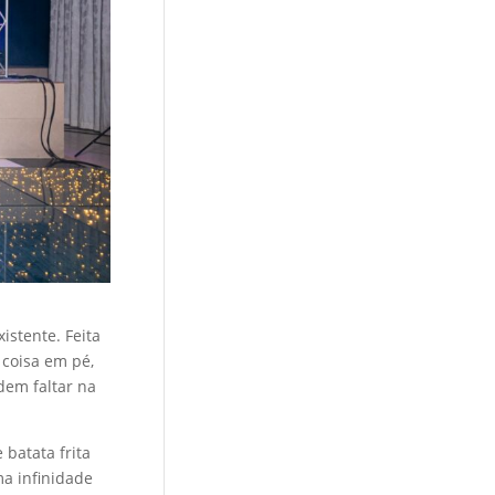
stente. Feita
coisa em pé,
dem faltar na
batata frita
ma infinidade