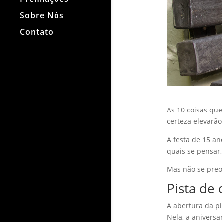
Sobre Nós
Contato
As 10 coisas que
certeza elevarã
A festa de 15 a
quais se pensar
Mas não se preo
Pista de 
A abertura da p
Nela, a anivers