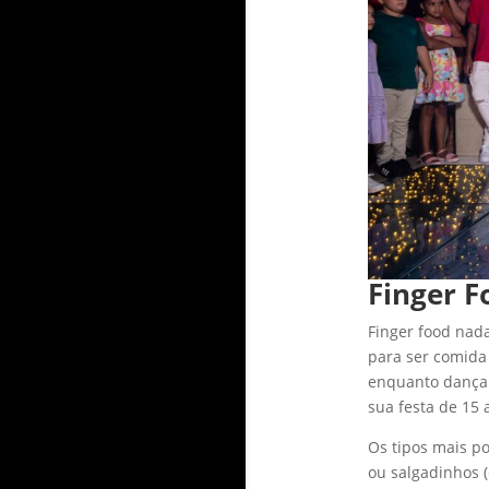
Finger F
Finger food nad
para ser comida
enquanto dançam
sua festa de 15 
Os tipos mais p
ou salgadinhos (