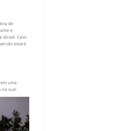
ária de
rante e
e álcool. Caso
versão estará
azem uma
s na sua!