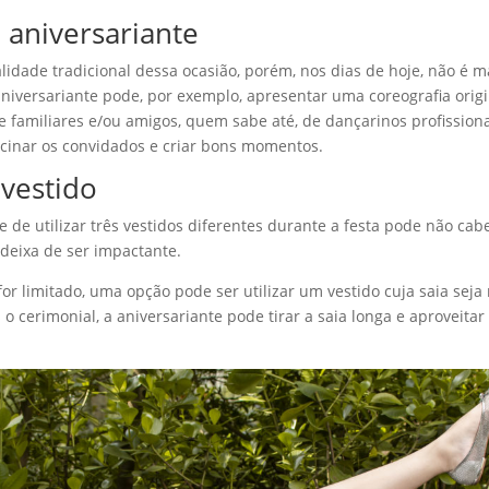
 aniversariante
lidade tradicional dessa ocasião, porém, nos dias de hoje, não é m
 aniversariante pode, por exemplo, apresentar uma coreografia origi
familiares e/ou amigos, quem sabe até, de dançarinos profissiona
scinar os convidados e criar bons momentos.
 vestido
 de utilizar três vestidos diferentes durante a festa pode não cab
deixa de ser impactante.
or limitado, uma opção pode ser utilizar um vestido cuja saia seja 
s o cerimonial, a aniversariante pode tirar a saia longa e aproveitar