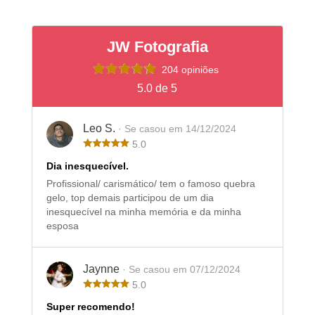
JW Fotografia
204 opiniões
5.0 de 5
Leo S.
· Se casou em 14/12/2024
5.0
Dia inesquecível.
Profissional/ carismático/ tem o famoso quebra
gelo, top demais participou de um dia
inesquecível na minha memória e da minha
esposa
Jaynne
· Se casou em 07/12/2024
5.0
Super recomendo!