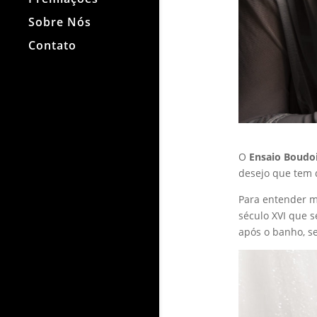
Sobre Nós
Contato
O
Ensaio Boudoi
desejo que tem 
Para entender m
século XVI que s
após o banho, se