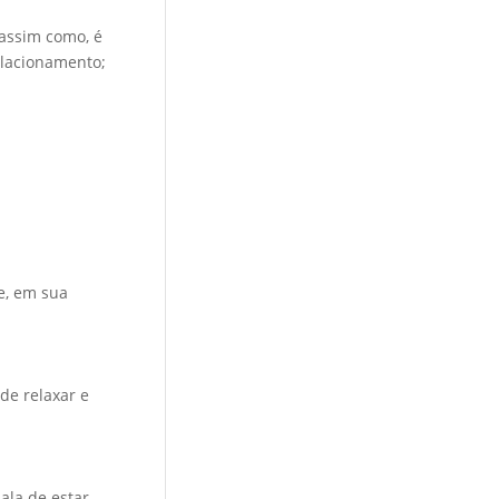
 assim como, é
elacionamento;
e, em sua
de relaxar e
ala de estar,