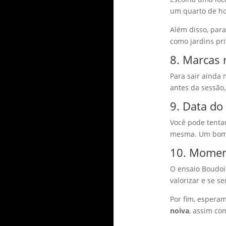
um quarto de hot
Além disso, para
como jardins pri
8. Marcas 
Para sair ainda 
antes da sessão
9. Data do
Você pode tenta
mesma. Um bom c
10. Moment
O ensaio Boudoi
valorizar e se s
Por fim, espera
noiva
, assim co