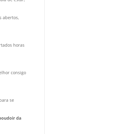
s abertos,
ertados horas
;
elhor consigo
para se
boudoir da