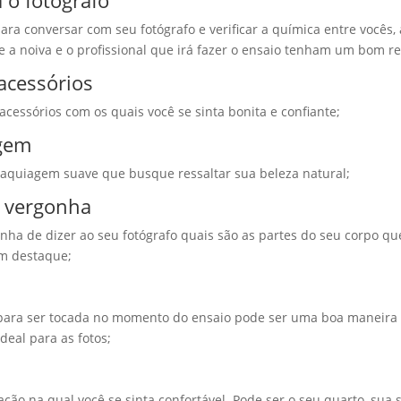
 o fotógrafo
ra conversar com seu fotógrafo e verificar a química entre vocês,
 a noiva e o profissional que irá fazer o ensaio tenham um bom r
 acessórios
acessórios com os quais você se sinta bonita e confiante;
gem
quiagem suave que busque ressaltar sua beleza natural;
e vergonha
nha de dizer ao seu fotógrafo quais são as partes do seu corpo qu
m destaque;
para ser tocada no momento do ensaio pode ser uma boa maneira 
deal para as fotos;
ção na qual você se sinta confortável. Pode ser o seu quarto, sua s