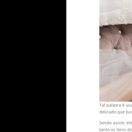
Tal palavra é u
delicado que bus
Sendo assim, el
tanto os itens d