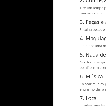
2. Conheça
Tire um tempo pa
fundamental que
3. Peças e
Escolha peças e 
4. Maquia
Opte por uma ma
5. Nada d
Não tenha vergo
opinião, merece
6. Música
Colocar música 
entrar no clima i
7. Local
Escolha uma loca