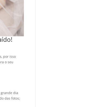
aído!
, por isso
ara o seu
o grande dia
do das fotos;