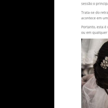
sessão o principa
Trata-se do ret
acontece em um
Portanto, esta 
ou em qualquer 