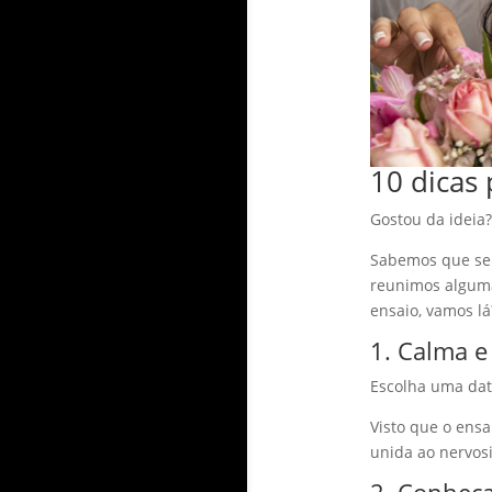
10 dicas 
Gostou da ideia
Sabemos que ser
reunimos algumas
ensaio, vamos lá
1. Calma e
Escolha uma dat
Visto que o ensa
unida ao nervos