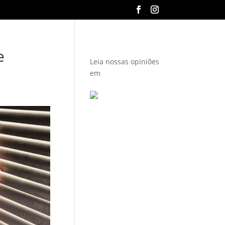
e
Leia
nossas opiniões
em